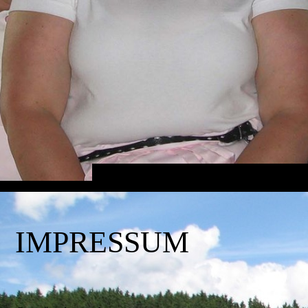
IMPRESSUM